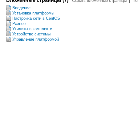
Вложенные страницы (7)
Скрыть вложенные страницы
|
По
Введение
Установка платформы
Настройка сети в CentOS
Разное
Утилиты в комплекте
Устройство системы
Управление платформой