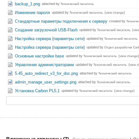
backup_1.png
attached by
Технический писатель
Изменение пароля
updated by
(
)
Технический писатель
view change
Стандартные параметры подключения к серверу
created by
Техниче
Создание загрузочной USB-Flash
updated by
(
Технический писатель
vie
Настройка сервера (параметры сети)
updated by
Технический писатель
Настройка сервера (параметры сети)
updated by
Отдел разработки Carb
Основные настройки base
updated by
(
)
Технический писатель
view change
Управление администраторами
updated by
(
Технический писатель
view 
5.45_auto_redirect_v3_for_doc.png
attached by
Технический писатель
admin_manage_user_settings.png
attached by
Технический писатель
Установка Carbon PL5.1
updated by
(
)
Технический писатель
view change