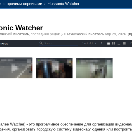
ия с прочими сервисами
Flussonic Watcher
onic Watcher
ический писатель
, последняя редакция
Технический писатель
апр 29, 2026
(
п
(далее Watcher) - это программное обеспечение для организации видеона
ения, организовать городскую систему видеонаблюдения или построить