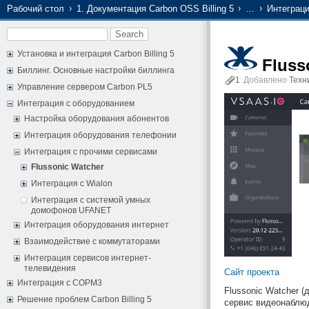
Рабочий стол
1. Документация Carbon OSS Billing 5
…
Интеграц
Установка и интеграция Carbon Billing 5
Fluss
Биллинг. Основные настройки биллинга
1
Добавлено
Техн
Управление сервером Carbon PL5
Интеграция с оборудованием
Настройка оборудования абонентов
Интеграция оборудования телефонии
Интеграция с прочими сервисами
Flussonic Watcher
Интеграция с Wialon
Интеграция с системой умных
домофонов UFANET
Интеграция оборудования интернет
Взаимодействие с коммутаторами
Интеграция сервисов интернет-
телевидения
Сайт проекта
Интеграция с СОРМ3
Flussonic Watcher 
Решение проблем Carbon Billing 5
сервис видеонаблюд