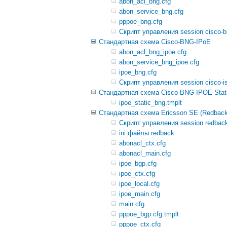
abon_acl_bng.cfg
abon_service_bng.cfg
pppoe_bng.cfg
Скрипт управления session cisco-
Стандартная схема Cisco-BNG-IPoE
abon_acl_bng_ipoe.cfg
abon_service_bng_ipoe.cfg
ipoe_bng.cfg
Скрипт управления session cisco-is
Стандартная схема Cisco-BNG-IPOE-Stat
ipoe_static_bng.tmplt
Стандартная схема Ericsson SE (Redbac
Скрипт управления session redbac
ini файлы redback
abonacl_ctx.cfg
abonacl_main.cfg
ipoe_bgp.cfg
ipoe_ctx.cfg
ipoe_local.cfg
ipoe_main.cfg
main.cfg
pppoe_bgp.cfg.tmplt
pppoe_ctx.cfg