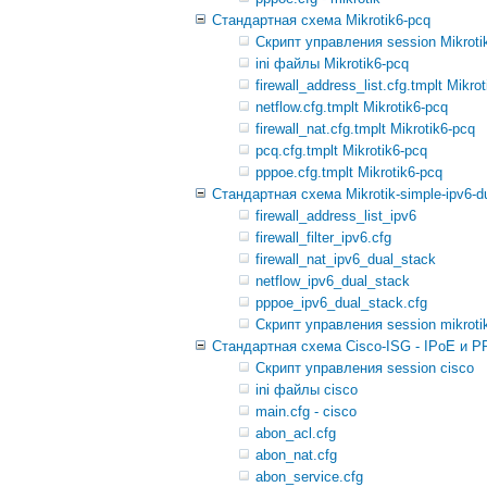
Стандартная схема Mikrotik6-pcq
Скрипт управления session Mikroti
ini файлы Mikrotik6-pcq
firewall_address_list.cfg.tmplt Mikro
netflow.cfg.tmplt Mikrotik6-pcq
firewall_nat.cfg.tmplt Mikrotik6-pcq
pcq.cfg.tmplt Mikrotik6-pcq
pppoe.cfg.tmplt Mikrotik6-pcq
Стандартная схема Mikrotik-simple-ipv6-d
firewall_address_list_ipv6
firewall_filter_ipv6.cfg
firewall_nat_ipv6_dual_stack
netflow_ipv6_dual_stack
pppoe_ipv6_dual_stack.cfg
Скрипт управления session mikroti
Стандартная схема Cisco-ISG - IPoE и 
Скрипт управления session cisco
ini файлы cisco
main.cfg - cisco
abon_acl.cfg
abon_nat.cfg
abon_service.cfg