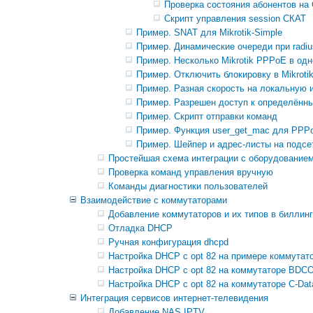
Проверка состояния абонентов на
Скрипт управления session СКАТ
Пример. SNAT для Mikrotik-Simple
Пример. Динамические очереди при radius
Пример. Несколько Mikrotik PPPoE в о
Пример. Отключить блокировку в Mikrotik
Пример. Разная скорость на локальную и
Пример. Разрешен доступ к определённы
Пример. Скрипт отправки команд
Пример. Функция user_get_mac для PPPoE
Пример. Шейпер и адрес-листы на подсет
Простейшая схема интеграции с оборудованием
Проверка команд управления вручную
Команды диагностики пользователей
Взаимодействие с коммутаторами
Добавление коммутаторов и их типов в биллинг
Отладка DHCP
Ручная конфигурация dhcpd
Настройка DHCP с opt 82 на примере коммутато
Настройка DHCP с opt 82 на коммутаторе BD
Настройка DHCP с opt 82 на коммутаторе C-D
Интеграция сервисов интернет-телевидения
Добавление NAS IPTV