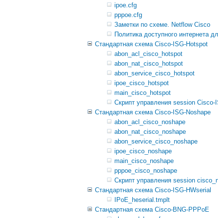
ipoe.cfg
pppoe.cfg
Заметки по схеме. Netflow Cisco
Политика доступного интернета дл
Стандартная схема Cisco-ISG-Hotspot
abon_acl_cisco_hotspot
abon_nat_cisco_hotspot
abon_service_cisco_hotspot
ipoe_cisco_hotspot
main_cisco_hotspot
Скрипт управления session Cisco-
Стандартная схема Cisco-ISG-Noshape
abon_acl_cisco_noshape
abon_nat_cisco_noshape
abon_service_cisco_noshape
ipoe_cisco_noshape
main_cisco_noshape
pppoe_cisco_noshape
Скрипт управления session cisco_
Стандартная схема Cisco-ISG-HWserial
IPoE_heserial.tmplt
Стандартная схема Cisco-BNG-PPPoE