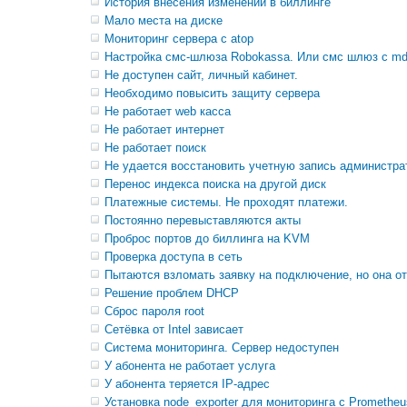
История внесения изменений в биллинге
Мало места на диске
Мониторинг сервера с atop
Настройка смс-шлюза Robokassa. Или смс шлюз с md
Не доступен сайт, личный кабинет.
Необходимо повысить защиту сервера
Не работает web касса
Не работает интернет
Не работает поиск
Не удается восстановить учетную запись администра
Перенос индекса поиска на другой диск
Платежные системы. Не проходят платежи.
Постоянно перевыставляются акты
Проброс портов до биллинга на KVM
Проверка доступа в сеть
Пытаются взломать заявку на подключение, но она о
Решение проблем DHCP
Сброс пароля root
Сетёвка от Intel зависает
Система мониторинга. Сервер недоступен
У абонента не работает услуга
У абонента теряется IP-адрес
Установка node_exporter для мониторинга с Prometheu