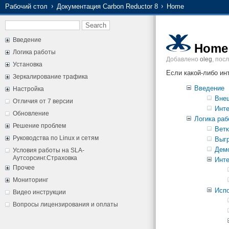
Рабочий стол
Документация Carbon Reductor 8
Home
Введение
Home
Логика работы
Добавлено
oleg
, пос
Установка
Если какой-либо ин
Зеркалирование трафика
Введение
Настройка
Вне
Отличия от 7 версии
Инте
Обновление
Логика раб
Решение проблем
Ветк
Руководства по Linux и сетям
Выгр
Дем
Условия работы на SLA-
Аутсорсинг.Страховка
Инте
Прочее
Мониторинг
Испо
Видео инструкции
Вопросы лицензирования и оплаты