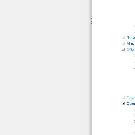
Логи
Маст
Обра
Спис
Фил