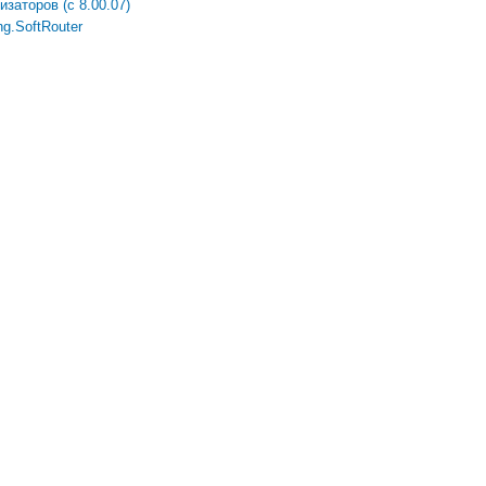
заторов (с 8.00.07)
ng.SoftRouter