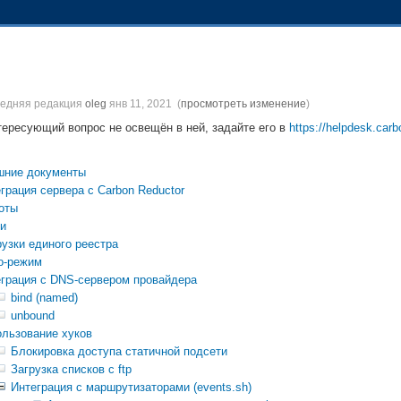
ледняя редакция
oleg
янв 11, 2021
(
просмотреть изменение
)
тересующий вопрос не освещён в ней, задайте его в
https://helpdesk.carb
шние документы
грация сервера с Carbon Reductor
оты
и
узки единого реестра
о-режим
грация с DNS-сервером провайдера
bind (named)
unbound
льзование хуков
Блокировка доступа статичной подсети
Загрузка списков с ftp
Интеграция с маршрутизаторами (events.sh)