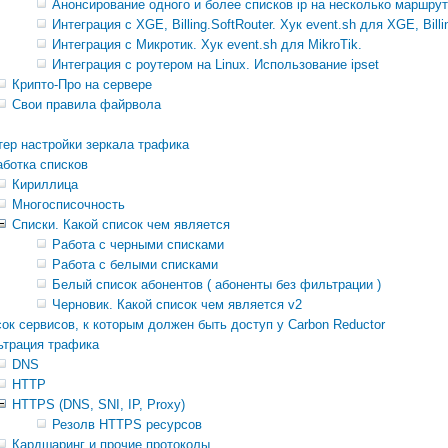
Анонсирование одного и более списков ip на несколько маршрути
Интеграция с XGE, Billing.SoftRouter. Хук event.sh для XGE, Billi
Интеграция с Микротик. Хук event.sh для MikroTik.
Интеграция с роутером на Linux. Использование ipset
Крипто-Про на сервере
Свои правила файрвола
ер настройки зеркала трафика
ботка списков
Кириллица
Многосписочность
Списки. Какой список чем является
Работа с черными списками
Работа с белыми списками
Белый список абонентов ( абоненты без фильтрации )
Черновик. Какой список чем является v2
ок сервисов, к которым должен быть доступ у Carbon Reductor
ьтрация трафика
DNS
HTTP
HTTPS (DNS, SNI, IP, Proxy)
Резолв HTTPS ресурсов
Кардшаринг и прочие протоколы