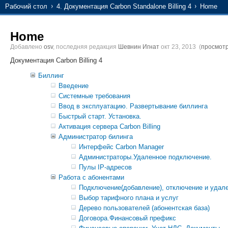
Рабочий стол
4. Документация Carbon Standalone Billing 4
Home
Home
Добавлено
osv
, последняя редакция
Шевнин Игнат
окт 23, 2013
(
просмот
Документация Carbon Billing 4
Биллинг
Введение
Системные требования
Ввод в эксплуатацию. Развертывание биллинга
Быстрый старт. Установка.
Активация сервера Carbon Billing
Администратор билинга
Интерфейс Carbon Manager
Администраторы.Удаленное подключение.
Пулы IP-адресов
Работа с абонентами
Подключение(добавление), отключение и удал
Выбор тарифного плана и услуг
Дерево пользователей (абонентская база)
Договора.Финансовый префикс