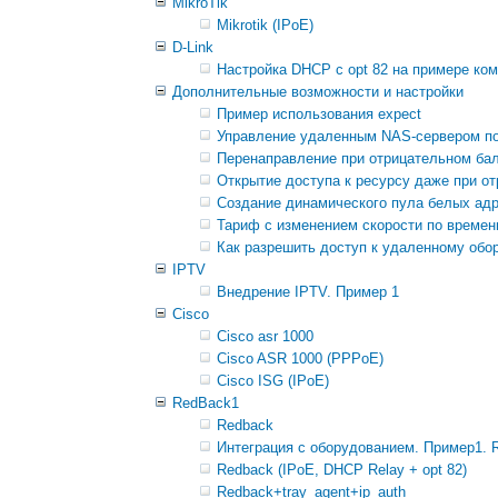
MikroTik
Mikrotik (IPoE)
D-Link
Настройка DHCP с opt 82 на примере ком
Дополнительные возможности и настройки
Пример использования expect
Управление удаленным NAS-сервером п
Перенаправление при отрицательном бал
Открытие доступа к ресурсу даже при о
Создание динамического пула белых ад
Тариф с изменением скорости по време
Как разрешить доступ к удаленному обору
IPTV
Внедрение IPTV. Пример 1
Cisco
Cisco asr 1000
Cisco ASR 1000 (PPPoE)
Cisco ISG (IPoE)
RedBack1
Redback
Интеграция с оборудованием. Пример1. 
Redback (IPoE, DHCP Relay + opt 82)
Redback+tray_agent+ip_auth