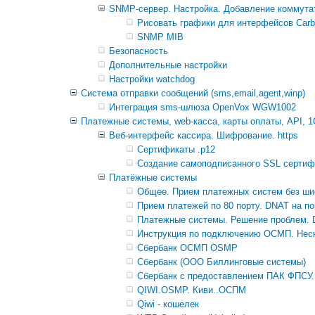
SNMP-сервер. Настройка. Добавление коммутат
Рисовать графики для интерфейсов Carb
SNMP MIB
Безопасность
Дополнительные настройки
Настройки watchdog
Система отправки сообщений (sms,email,agent,winp)
Интеграция sms-шлюза OpenVox WGW1002
Платежные системы, web-касса, карты оплаты, API, 1
Веб-интерфейс кассира. Шифрование. https
Сертификаты .p12
Создание самоподписанного SSL сертифи
Платёжные системы
Общее. Прием платежных систем без шиф
Прием платежей по 80 порту. DNAT на п
Платежные системы. Решение проблем. 
Инструкция по подключению ОСМП. Неск
Сбербанк ОСМП OSMP
Сбербанк (ООО Биллинговые системы)
Сбербанк с предоставлением ПАК ФП
QIWI.OSMP. Киви..ОСПМ
Qiwi - кошелек