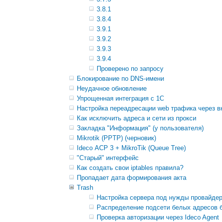
3.8.1
3.8.4
3.9.1
3.9.2
3.9.3
3.9.4
Проверено по запросу
Блокирование по DNS-имени
Неудачное обновление
Упрощенная интеграция с 1С
Настройка переадресации web трафика через в
Как исключить адреса и сети из прокси
Закладка "Информация" (у пользователя)
Mikrotik (PPTP) (черновик)
Ideco АСР 3 + MikroTik (Queue Tree)
"Старый" интерфейс
Как создать свои iptables правила?
Пропадает дата формирования акта
Trash
Настройка сервера под нужды провайде
Распределение подсети белых адресов 
Проверка авторизации через Ideco Agent