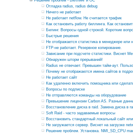
Решение проблем - Биллинг и ОС
Отладка radius, radius debug
Ничего не работает
Не работает netflow. Не считается трафик
Как остановить работу биллинга. Как останови
Билинг. Вопросы одной строкой. Короткие вопр
Быстрые решения
Не отображается статистика в менеджере или н
FTP-не работает. Резервное копирование.
Зависание при подсчете статистики. Виснет М
Обнаружен шторм прерываний!
Radius не отвечает. Превышен тайм-аут. Поль
Почему не отображаются имена сайтов в подро
Не работает сайт
Как удаленно включить помощника или сделать
Вопросы по подписке
Не отправляются команды на оборудование
Превышение лицензии Carbon AS. Разные данны
Восстановление диска в raid. Замена диска в ra
Soft Raid - часто задаваемые вопросы
Восстановить стандартный локальный сайт или 
Не загружается сервер. Виснет на загрузке netwo
Решение проблем. Установка. NMI_SD_CPU mach