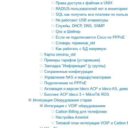
Права доступа к файлам в UNIX
RADIUS-пользователей нет в мониторинг
SQL как получить все платежи по польз
Не работают USB клавиатуры
Службы, DHCP, DNS, SNMP
Qos и Шейпер
Если не подключается Cisco по PPPoE
Словарь терминов_old
Как работать с БД напрямую
Карты оплаты_old
Примеры тарифов (устаревшее)
Закладка "Информация" (у группы)
Сохраненные конфигурации
Управление NAS и маршрутизаторами
Подключение по PPPoE
Активация и версии Ideco АСР и Ideco AS, дем
Биллинг АСР Ideco 3 + MikroTik ROS
Интеграция Оборудования старая
Интеграция с VOIP оборудованием
Carbon Billing для телефонии.
Настройка Asterisk
Типовой план интеграции VOIP и Carbon Bi