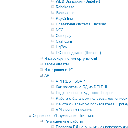
WEB Эквайринг (Uniteller)
Robokassa
Paymaster
PayOnline
Платежная система Elecsnet
NCC
Comepay
CashCom
LiqPay
ПО по подписке (Rentsoft)
Инструкция по импорту из xml
Карты оплаты
Интеграция с 1С
API
API REST SOAP
Как работать с БД из DELPHI
Подключение к БД через ibexpert
Работа с балансом пользователя список
Работа с балансом пользователя. Проце
API личного кабинета
Сервисное обслуживание. Биллинг
Регламентные работы
Проверка БД на ошибки без перезагрузки