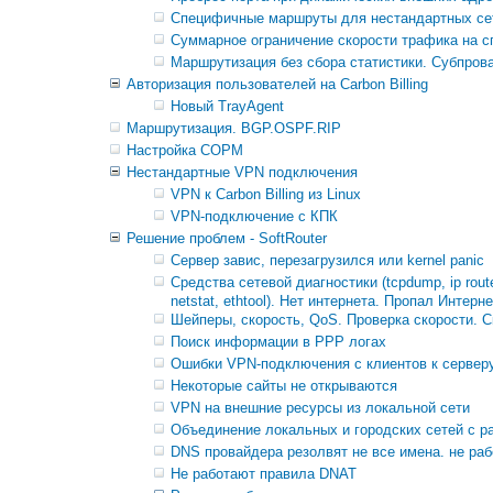
Специфичные маршруты для нестандартных се
Суммарное ограничение скорости трафика на сп
Маршрутизация без сбора статистики. Субпров
Авторизация пользователей на Carbon Billing
Новый TrayAgent
Маршрутизация. BGP.OSPF.RIP
Настройка СОРМ
Нестандартные VPN подключения
VPN к Carbon Billing из Linux
VPN-подключение с КПК
Решение проблем - SoftRouter
Сервер завис, перезагрузился или kernel panic
Средства сетевой диагностики (tcpdump, ip route, tsh
netstat, ethtool). Нет интернета. Пропал Интерне
Шейперы, скорость, QoS. Проверка скорости. С
Поиск информации в PPP логах
Ошибки VPN-подключения с клиентов к серверу 
Некоторые сайты не открываются
VPN на внешние ресурсы из локальной сети
Объединение локальных и городских сетей с 
DNS провайдера резолвят не все имена. не ра
Не работают правила DNAT