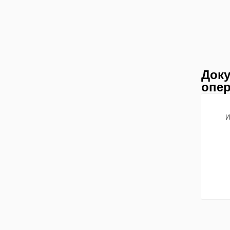
Доку
опер
И