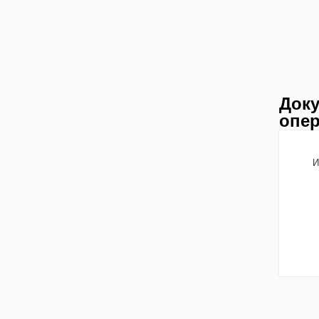
Доку
опер
И