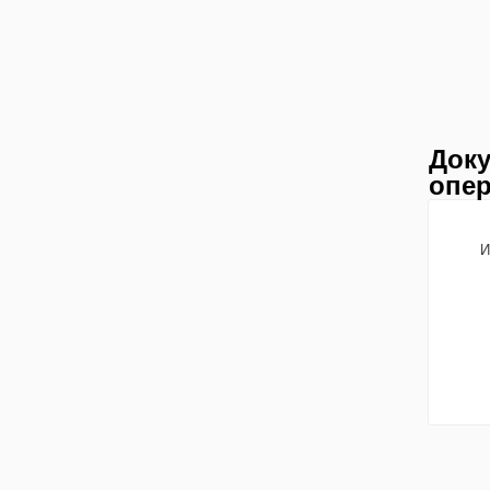
Доку
опер
И