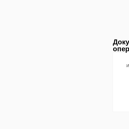
Доку
опер
И