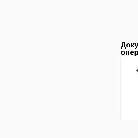
Доку
опер
И