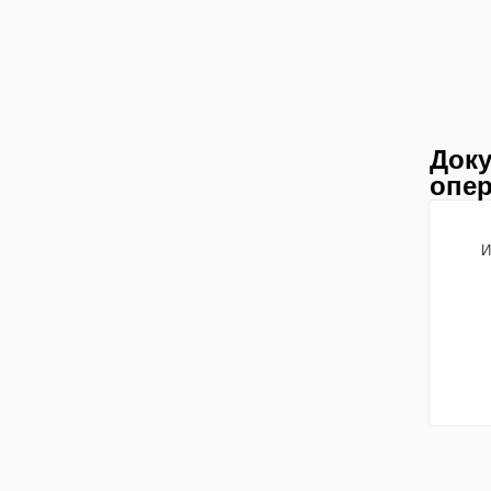
Доку
опер
И