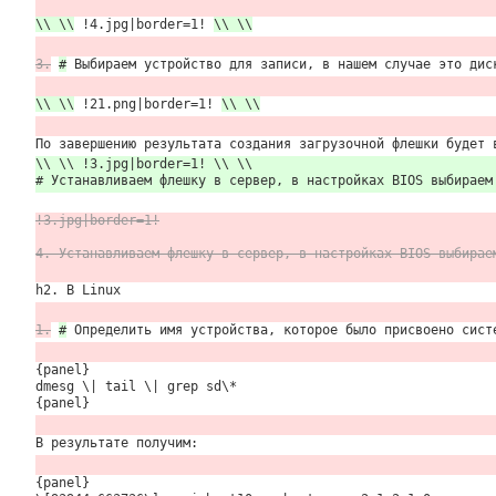
\\ \\
!4.jpg|border=1!
\\ \\
3.
#
Выбираем устройство для записи, в нашем случае это дис
\\ \\
!21.png|border=1!
\\ \\
По завершению результата создания загрузочной флешки будет 
\\ \\ !3.jpg|border=1! \\ \\
# Устанавливаем флешку в сервер, в настройках BIOS выбираем
!3.jpg|border=1!
4. Устанавливаем флешку в сервер, в настройках BIOS выбирае
h2. В Linux
1.
#
Определить имя устройства, которое было присвоено сист
{panel}
dmesg \| tail \| grep sd\*
{panel}
В результате получим:
{panel}