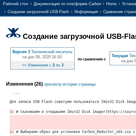
Рабочий стол
Документация по платформе Carbon
Home
Устано
Создание загрузочной USB-Flash
Информация
Сравнение стран
Создание загрузочной USB-Fla
Версия 3
Технический писатель
Текущая
Тех
на дек 09, 2020 16:50.
по сравнению с
на дек 0
<< Изменения с
2
по
3
Изменения (26)
просмотр истории страницы
...
Для записи USB Flash советуем пользоваться [Win32 Disk Imag
1.
#
Скачиваем и открываем [Win32 Disk Imager|https://sourc
2.
#
Выбираем образ для установки Carbon_Reductor_x64.iso с