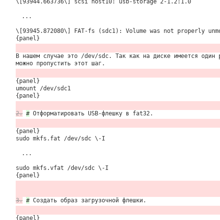
\[93944.663736\] scsi host10: usb-storage 2-1.2:1.0
...
\[93945.872080\] FAT-fs (sdc1): Volume was not properly unm
{panel}
В нашем случае это /dev/sdc. Так как на диске имеется один 
можно пропустить этот шаг.
{panel}
umount /dev/sdc1
{panel}
2.
#
Отформатировать USB-флешку в fat32.
{panel}
sudo mkfs.fat /dev/sdc \-I
...
sudo mkfs.vfat /dev/sdc \-I
{panel}
3.
#
Создать образ загрузочной флешки.
{panel}