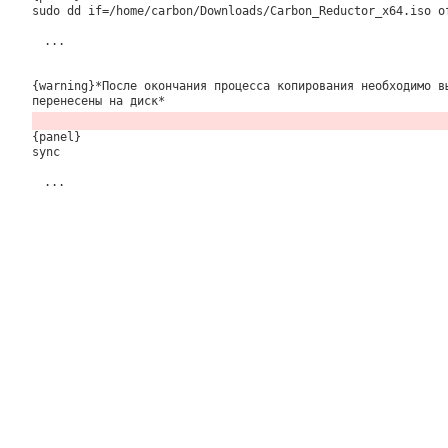
sudo dd if=/home/carbon/Downloads/Carbon_Reductor_x64.iso o
...
{warning}*После окончания процесса копирования необходимо в
перенесены на диск*
{panel}
sync
...