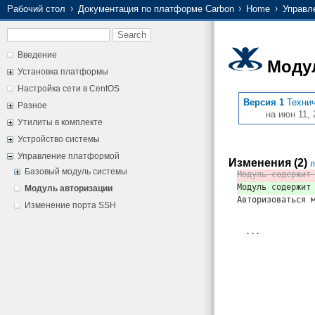
Рабочий стол
Документация по платформе Carbon
Home
Управл
Введение
Моду
Установка платформы
Настройка сети в CentOS
Версия 1
Техни
Разное
на июн 11, 
Утилиты в комплекте
Устройство системы
Управление платформой
Изменения (2)
п
Базовый модуль системы
Модуль содержит
Модуль содержит
Модуль авторизации
Авторизоваться 
Изменение порта SSH
...