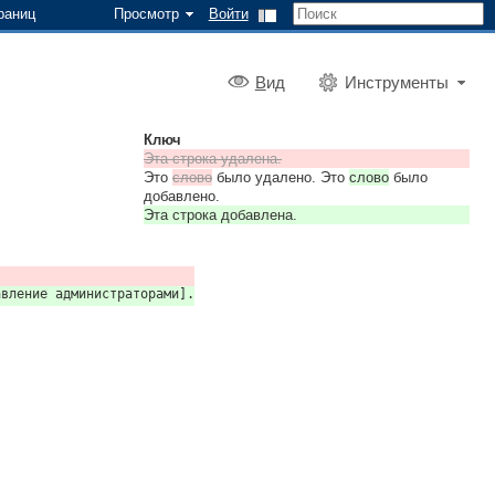
раниц
Просмотр
Войти
В
ид
Инструменты
Ключ
Эта строка удалена.
Это
слово
было удалено. Это
слово
было
добавлено.
Эта строка добавлена.
авление администраторами].