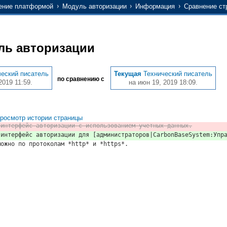
ение платформой
Модуль авторизации
Информация
Сравнение ст
ль авторизации
ческий писатель
Текущая
Технический писатель
по сравнению с
2019 11:59.
на июн 19, 2019 18:09.
росмотр истории страницы
 интерфейс авторизации с использованием учетных данных.
 интерфейс авторизации для [администраторов|CarbonBaseSystem:Упр
можно по протоколам *http* и *https*.