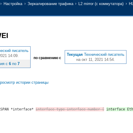
Настройка
Зеркалирование трафика
L2 mirror (с коммутатора)
H
EI
ческий писатель
Текущая
Технический писатель
2021 14:09.
по сравнению с
на окт 11, 2021 14:54.
ния с
6
по
7
росмотр истории страницы
RSPAN *interface*
interface-type interface-number [
interface Et