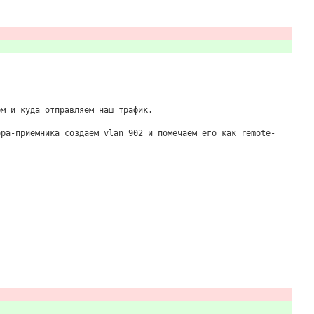
ем и куда отправляем наш трафик.
ора-приемника создаем vlan 902 и помечаем его как
remote-