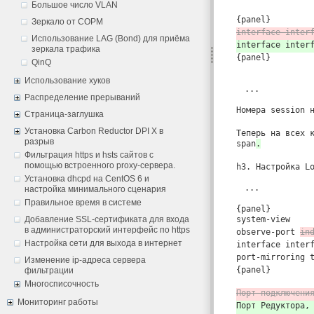
Большое число VLAN
{panel}
Зеркало от СОРМ
interface inter
Использование LAG (Bond) для приёма
interface inter
зеркала трафика
{panel}
QinQ
Использование хуков
...
Распределение прерываний
Номера session 
Страница-заглушка
Установка Carbon Reductor DPI X в
Теперь на всех 
разрыв
span
.
Фильтрация https и hsts сайтов с
помощью встроенного proxy-сервера.
h3. Настройка L
Установка dhcpd на CentOS 6 и
...
настройка минимального сценария
Правильное время в системе
{panel}
Добавление SSL-сертификата для входа
system-view
в администраторский интерфейс по https
observe-port
in
Настройка сети для выхода в интернет
interface inter
port-mirroring 
Изменение ip-адреса сервера
{panel}
фильтрации
Многосписочность
Порт подключени
Мониторинг работы
Порт Редуктора,