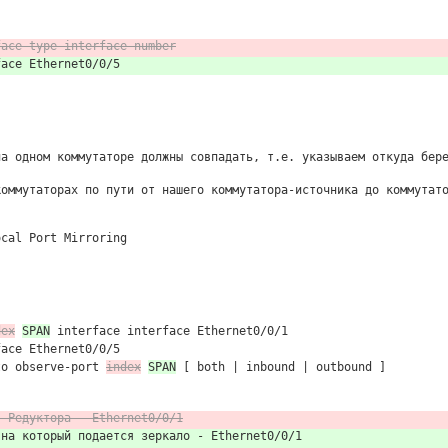
face-type interface-number
face Ethernet0/0/5
на одном коммутаторе должны совпадать, т.е. указываем откуда бер
коммутаторах по пути от нашего коммутатора-источника до коммутат
ocal Port Mirroring
dex
SPAN
interface interface Ethernet0/0/1
face Ethernet0/0/5
to observe-port
index
SPAN
[ both | inbound | outbound ]
я Редуктора - Ethernet0/0/1
 на который подается зеркало - Ethernet0/0/1