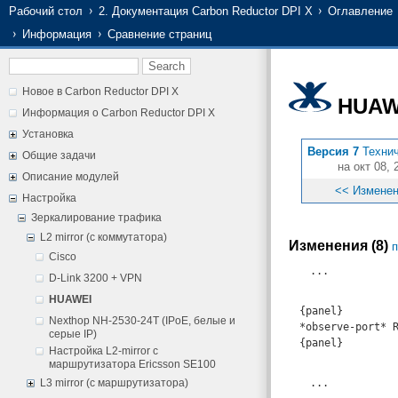
Рабочий стол
2. Документация Carbon Reductor DPI X
Оглавление
Информация
Сравнение страниц
Новое в Carbon Reductor DPI X
HUAW
Информация о Carbon Reductor DPI X
Установка
Версия 7
Техни
Общие задачи
на окт 08, 
Описание модулей
<< Измене
Настройка
Зеркалирование трафика
L2 mirror (с коммутатора)
Изменения (8)
п
Cisco
...
D-Link 3200 + VPN
HUAWEI
{panel}
Nexthop NH-2530-24T (IPoE, белые и
*observe-port* 
серые IP)
{panel}
Настройка L2-mirror с
маршрутизатора Ericsson SE100
L3 mirror (с маршрутизатора)
...