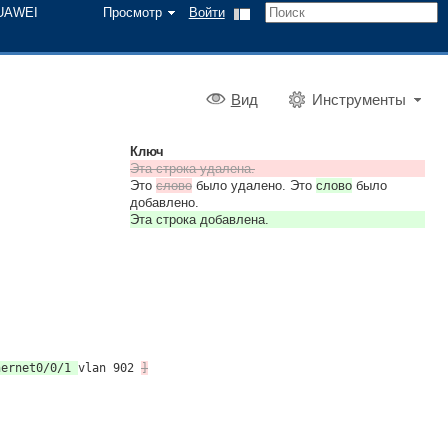
UAWEI
Просмотр
Войти
В
ид
Инструменты
Ключ
Эта строка удалена.
Это
слово
было удалено. Это
слово
было
добавлено.
Эта строка добавлена.
hernet0/0/1
vlan 902
]