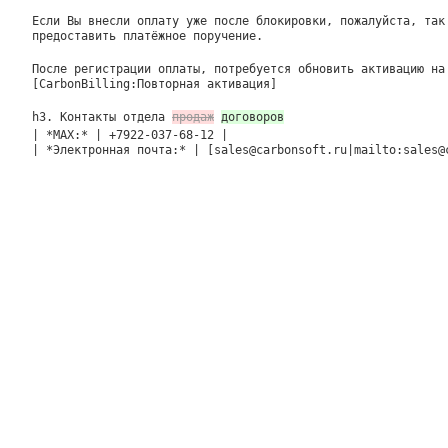
Если Вы внесли оплату уже после блокировки, пожалуйста, та
предоставить платёжное поручение.
После регистрации оплаты, потребуется обновить активацию на
[CarbonBilling:Повторная активация]
h3. Контакты отдела
продаж
договоров
| *MAX:* | +7922-037-68-12 |
| *Электронная почта:* | [sales@carbonsoft.ru|mailto:sales@