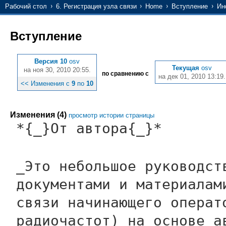
Рабочий стол
6. Регистрация узла связи
Home
Вступление
Ин
Вступление
Версия 10
osv
Текущая
osv
на ноя 30, 2010 20:55.
по сравнению с
на дек 01, 2010 13:19.
<< Изменения с
9
по
10
Изменения (4)
просмотр истории страницы
*{_}От автора{_}*
_Это небольшое руководст
документами и материалам
связи начинающего операт
радиочастот) на основе а