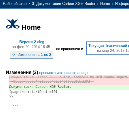
Рабочий стол
3. Документация Carbon XGE Router
Home
Информ
Home
Версия 2
oleg
Текущая
Технический 
на фев 20, 2014 16:45.
по сравнению с
на мар 24, 2017 13
<< Изменения с
1
по
2
Изменения (2)
просмотр истории страницы
Документация Carbon XGE Router, вопросы по ней можно задать
f=9&sid=aa59c4701bdda4d12049f97ad6dedd0d].
Документация Carbon XGE Router.
{pagetree:startDepth=10}
\\
...