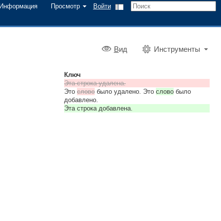
Информация
Просмотр
Войти
В
ид
Инструменты
Ключ
Эта строка удалена.
Это
слово
было удалено. Это
слово
было
добавлено.
Эта строка добавлена.