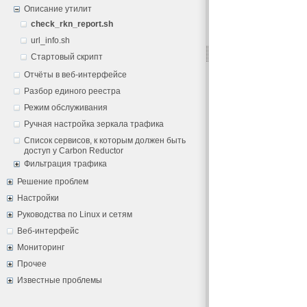
Описание утилит
check_rkn_report.sh
url_info.sh
Стартовый скрипт
Отчёты в веб-интерфейсе
Разбор единого реестра
Режим обслуживания
Ручная настройка зеркала трафика
Список сервисов, к которым должен быть
доступ у Carbon Reductor
Фильтрация трафика
Решение проблем
Настройки
Руководства по Linux и сетям
Веб-интерфейс
Мониторинг
Прочее
Известные проблемы