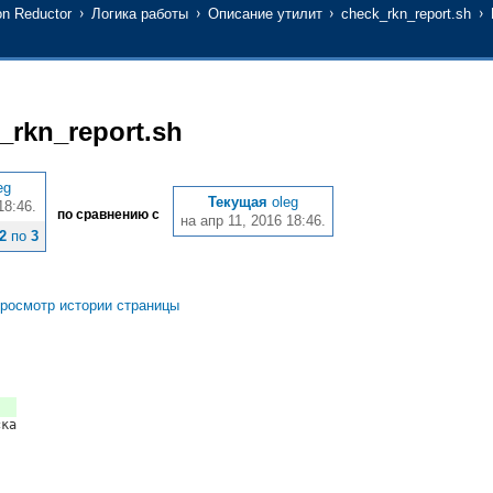
n Reductor
Логика работы
Описание утилит
check_rkn_report.sh
_rkn_report.sh
eg
Текущая
oleg
18:46.
по сравнению с
на апр 11, 2016 18:46.
2
по
3
росмотр истории страницы
ска