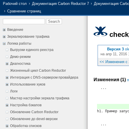
Рабочий стол
Документация Carbon Reductor 7
Документация Carbo
Сравнение страниц
Введение
check
Зеркалирование трафика
Логика работы
Версия 3
ol
Выгрузки единого реестра
на апр 11, 2016 
Демо-режим
<< Изменения с
Диагностика
Жизненный цикл Carbon Reductor
Интеграция с DNS-сервером провайдера
Изменения (1)
п
Использование хуков
...
Логи
Мастер настройки зеркала трафика
Настройка бэкапов
h1. Пример запу
Обновление Carbon Reductor
Обновление до devel-версии
...
Обработка списков