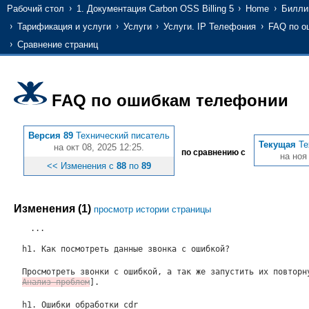
Рабочий стол
1. Документация Carbon OSS Billing 5
Home
Билли
Тарификация и услуги
Услуги
Услуги. IP Телефония
FAQ по о
Сравнение страниц
FAQ по ошибкам телефонии
Версия 89
Технический писатель
Текущая
Те
на окт 08, 2025 12:25.
по сравнению с
на ноя 
<< Изменения с
88
по
89
Изменения (1)
просмотр истории страницы
...
h1. Как посмотреть данные звонка с ошибкой?
Просмотреть звонки с ошибкой, а так же запустить их повтор
Анализ проблем
].
h1. Ошибки обработки cdr