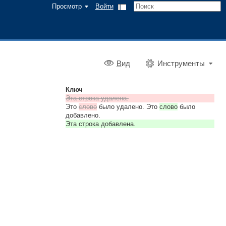
Просмотр
Войти
В
ид
Инструменты
Ключ
Эта строка удалена.
Это
слово
было удалено. Это
слово
было
добавлено.
Эта строка добавлена.