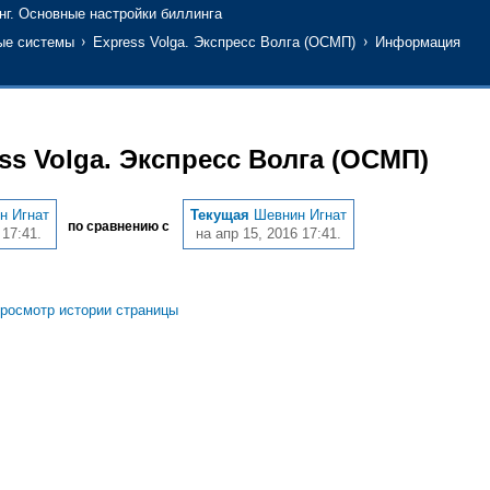
нг. Основные настройки биллинга
ые системы
Express Volga. Экспресс Волга (ОСМП)
Информация
ss Volga. Экспресс Волга (ОСМП)
н Игнат
Текущая
Шевнин Игнат
по сравнению с
 17:41.
на апр 15, 2016 17:41.
росмотр истории страницы