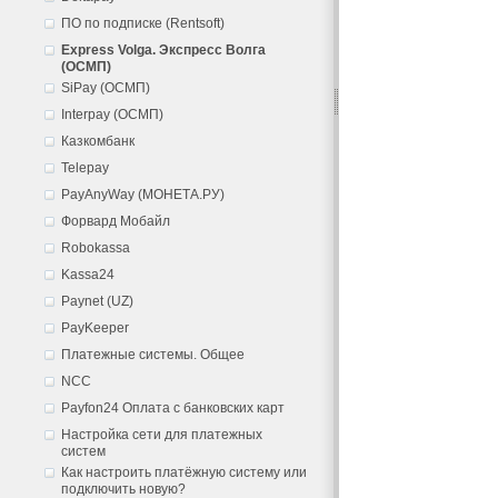
ПО по подписке (Rentsoft)
Express Volga. Экспресс Волга
(ОСМП)
SiPay (ОСМП)
Interpay (ОСМП)
Казкомбанк
Telepay
PayAnyWay (МОНЕТА.РУ)
Форвард Мобайл
Robokassa
Kassa24
Paynet (UZ)
PayKeeper
Платежные системы. Общее
NCC
Payfon24 Оплата с банковских карт
Настройка сети для платежных
систем
Как настроить платёжную систему или
подключить новую?