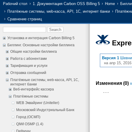
Рабочий стол
1. Документация Carbon OSS Billing 5
Home
Билли
Платёжные системы, web-касса, API, 1С, интернет банки
Платёжн
Сравнение страниц
Установка и интеграция Carbon Billing 5
Expre
Биллинг. Основные настройки биллинга
Общие настройки биллинга
Версия 1
Шевни
Работа с абонентами
на апр 15, 2016
Тарификация и услуги
Отправка сообщений
Платёжные системы, web-касса, API, 1С,
Изменения (0)
п
интернет банки
Веб-интерфейс кассира
...
Платёжные системы
WEB Эквайринг (Uniteller)
Московский Индустриальный Банк
Город (ОСМП)
QIWI OSMP (1.4)
Deltapay