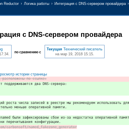
n Reductor
Логика работы
Интеграция с DNS-сервером провайдера
грация с DNS-сервером провайдера
eg
Текущая
Технический писатель
по сравнению с
17:34.
на мар 19, 2018 15:15.
росмотр истории страницы
д расположены по ссылке:
нт поддерживаются два DNS-сервера:
ций роста числа записей в реестре мы рекомендуем использовать дл
ительно меньше оперативной памяти.
/named были зафиксированы сбои из-за недостатка оперативной памя
ени перечитывания конфигурации.
com/carbonsoft/named_fakezone_generator