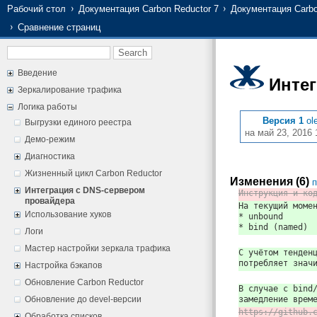
Рабочий стол
Документация Carbon Reductor 7
Документация Carbo
Сравнение страниц
Введение
Инте
Зеркалирование трафика
Логика работы
Версия 1
ol
Выгрузки единого реестра
на май 23, 2016 
Демо-режим
Диагностика
Жизненный цикл Carbon Reductor
Изменения (6)
п
Интеграция с DNS-сервером
Инструкция и ко
провайдера
На текущий моме
Использование хуков
* unbound
* bind (named)
Логи
Мастер настройки зеркала трафика
С учётом тенден
потребляет знач
Настройка бэкапов
Обновление Carbon Reductor
В случае с bind
Обновление до devel-версии
замедление врем
https://github.
Обработка списков