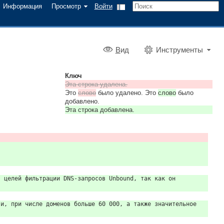
Информация
Просмотр
Войти
В
ид
Инструменты
Ключ
Эта строка удалена.
Это
слово
было удалено. Это
слово
было
добавлено.
Эта строка добавлена.
я целей фильтрации DNS-запросов Unbound, так как он
ти, при числе доменов больше 60 000, а также значительное