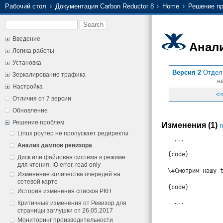
Рабочий стол
Документация Carbon Reductor 8
Home
Решение п
Введение
Анал
Логика работы
Установка
Версия 2
Отдел 
Зеркалирование трафика
на
Настройка
<<
Отличия от 7 версии
Обновление
Решение проблем
Изменения (1)
п
Linux роутер не пропускает редиректы.
...
Анализ дампов ревизора
{code}
Диск или файловая система в режиме
для чтения, IO error, read only
\#Смотрим нашу 
Изменение количества очередей на
сетевой карте
{code}
История изменения списков РКН
...
Критичные изменения от Ревизор для
страницы заглушки от 26.05.2017
Мониторинг производительности