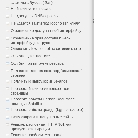
системы с Sysstat ( Sar )
Не блокируется ресурс
Не доступны DNS серверы
Не удается зайти под root по ssh ключу
Ограничение доступа к веб-интерфейсу
Ограничение прав доступа к web-
интерфейсу для групп
Отключить flow-control на сетевой карте
Ошибки в диагностике
Ошибки при выгрузке реестра
Полная остановка всех app, "заморозка"
сервера
Получить id выгрузок из бэкапов
Проверка блокировки конкретной
страницы
Проверка работы Carbon Reductor с
помощью Satellite
Проверка работы quagga(bgp_blackhole)
Разблокировать популярные сайты
Ревизор распознаёт HTTP 301 как
пропуск в фильтрации
Решение проблем. Установка