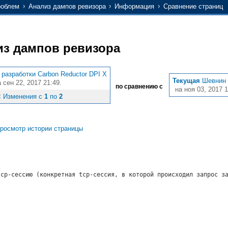
роблем
Анализ дампов ревизора
Информация
Сравнение страниц
из дампов ревизора
разработки Carbon Reductor DPI X
Текущая
Шевнин 
 сен 22, 2017 21:49.
по сравнению с
на ноя 03, 2017 1
 Изменения с
1
по
2
росмотр истории страницы
tcp-сессию (конкретная tcp-сессия, в которой происходил запрос
з