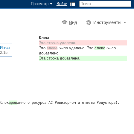
Просмотр
Войти
В
ид
Инструменты
Ключ
Эта строка удалена.
Игнат
Это
слово
было удалено. Это
слово
было
2:15.
добавлено.
Эта строка добавлена.
аблок
иров
анного
ресурса АС Ревизор-ом и ответы Редуктора).