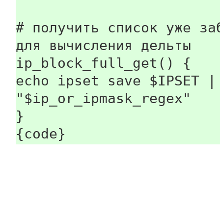
# получить список уже за
для вычисления дельты
ip_block_full_get() {
echo ipset save $IPSET |
"$ip_or_ipmask_regex"
}
{code}