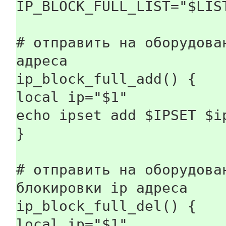
IP_BLOCK_FULL_LIST="$LIS
# отправить на оборудова
адреса
ip_block_full_add() {
local ip="$1"
echo ipset add $IPSET $i
}
# отправить на оборудова
блокировки ip адреса
ip_block_full_del() {
local ip="$1"