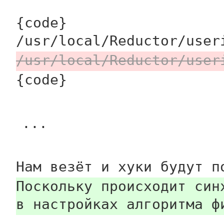
{code}
/usr/local/Reductor/user
/usr/local/Reductor/user
{code}
...
Нам везёт и хуки будут п
Поскольку происходит син
в настройках алгоритма ф