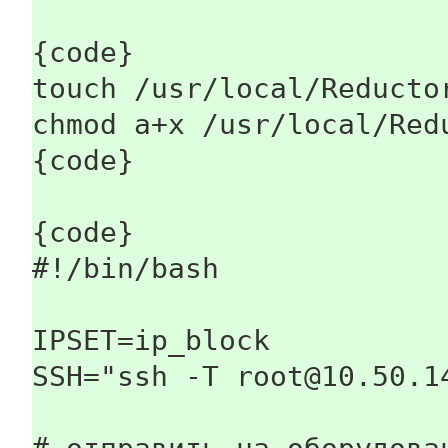
{code}
touch /usr/local/Reducto
chmod a+x /usr/local/Red
{code}
{code}
#!/bin/bash
IPSET=ip_block
SSH="ssh -T root@10.50.1