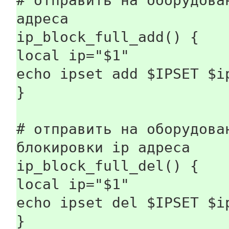
# отправить на оборудова
адреса
ip_block_full_add() {
local ip="$1"
echo ipset add $IPSET $i
}
# отправить на оборудова
блокировки ip адреса
ip_block_full_del() {
local ip="$1"
echo ipset del $IPSET $i
}