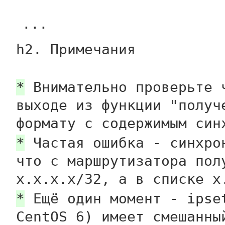
...
h2. Примечания
*
Внимательно проверьте ч
выходе из функции "получ
формату с содержимым син
*
Частая ошибка - синхрон
что с маршрутизатора пол
x.x.x.x/32, а в списке x
*
Ещё один момент - ipset
CentOS 6) имеет смешанны