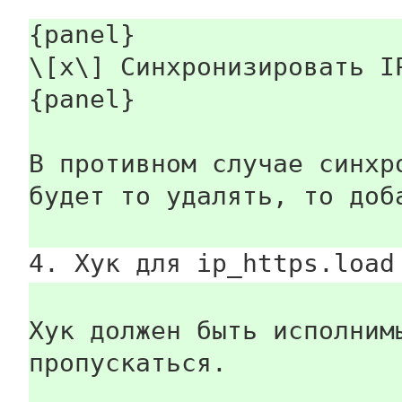
{panel}
\[x\] Синхронизировать I
{panel}
В противном случае синхр
будет то удалять, то доб
4. Хук для ip_https.load
Хук должен быть исполним
пропускаться.