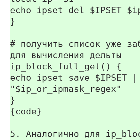
echo ipset del $IPSET $i
}
# получить список уже за
для вычисления дельты
ip_block_full_get() {
echo ipset save $IPSET |
"$ip_or_ipmask_regex"
}
{code}
5. Аналогично для ip_blo