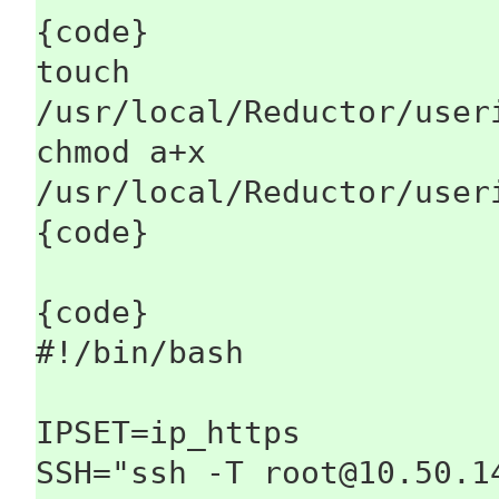
{code}
touch
/usr/local/Reductor/user
chmod a+x
/usr/local/Reductor/user
{code}
{code}
#!/bin/bash
IPSET=ip_https
SSH="ssh -T root@10.50.1