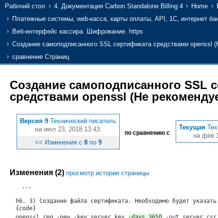
Рабочий стол
4. Документация Carbon Standalone Billing 4
Home
Платежные системы, web-касса, карты оплаты, API, 1С, интернет ба
Веб-интерфейс кассира. Шифрование. https
Создание самоподписанного SSL сертификата средствами openssl (
сравнение Страниц
Создание самоподписанного SSL 
средствами openssl (Не рекоменду
Версия 9
Технический писатель
Текущая
Тех
на июл 23, 2018 13:43.
по сравнению с
на фев 1
<< Изменения с
8
по
9
Изменения (2)
просмотр истории страницы
...
h6. 3) Создание файла сертификата. Необходимо будет указать
{code}
openssl req -new -key server.key
-days 3650
-out server.csr