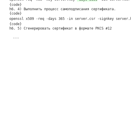
{code}
h6. 4) Выполнить процесс самоподписания сертификата.
{code}
openssl x509 -req -days 365 -in server.csr -signkey server
{code}
h6. 5) Сгенерировать сертификат в формате PKCS #12
...