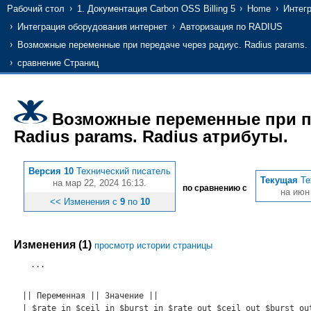
Рабочий стол
1. Документация Carbon OSS Billing 5
Home
Интег
Интеграция оборудования интернет
Авторизация по RADIUS
Возможные переменные при передаче через радиус. Radius params. 
сравнение Страниц
Возможные переменные при пе
Radius params. Radius атрибуты.
Версия 10
Технический писатель
Текущая
Те
на мар 22, 2024 16:13.
по сравнению с
на июн 
<< Изменения с
9
по
10
Изменения (1)
просмотр истории страницы
...
|| Переменная || Значение ||
| $rate_in $ceil_in $burst_in $rate_out $ceil_out $burst_o