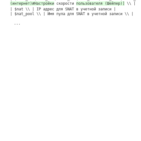
(интернет)#Настройки
скорости
пользователя (Шейпер)]
\\ |
| $nat \\ | IP адрес для SNAT в учетной записи |
| $nat_pool \\ | Имя пула для SNAT в учетной записи \\ |
...