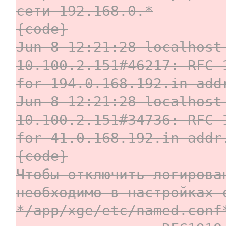
сети 192.168.0.*
{code}
Jun 8 12:21:28 localhost
10.100.2.151#46217: RFC 
for 194.0.168.192.in-add
Jun 8 12:21:28 localhost
10.100.2.151#34736: RFC 
for 41.0.168.192.in-addr
{code}
Чтобы отключить логирова
необходимо в настройках 
*/app/xge/etc/named.conf