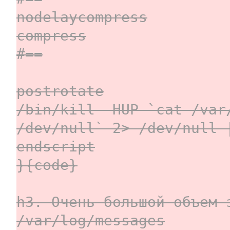
nodelaycompress
compress
#==
postrotate
/bin/kill -HUP `cat /var
/dev/null` 2> /dev/null 
endscript
}{code}
h3. Очень большой объем 
/var/log/messages