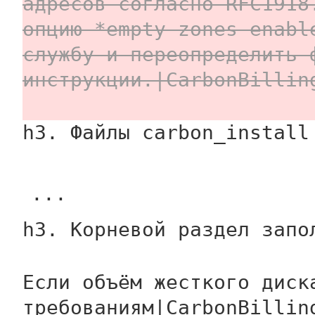
адресов согласно RFC1918
опцию *empty-zones-enabl
службу и переопределить 
инструкции.|CarbonBillin
h3. Файлы carbon_install
...
h3. Корневой раздел запо
Если объём жесткого диск
требованиям|CarbonBillin