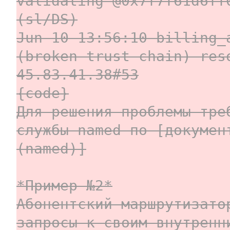
validating @0x7f7f61d6ff
(sl/DS)
Jun 10 13:56:10 billing_
(broken trust chain) res
45.83.41.38#53
{code}
Для решения проблемы тре
службы named по [докумен
(named)]
*Пример №2*
Абонентский маршрутизато
запросы к своим внутренн