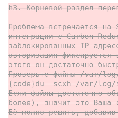
h3. Корневой раздел пере
Проблема встречается на 
интеграции с Carbon Redu
заблокированных IP-адрес
авторизация фиксируется 
этого он достаточно быст
Проверьте файлы /var/log
{code}du -scxh /var/log/
Если файлы достаточно об
более), значит это Ваша 
Её можно решить, добавив