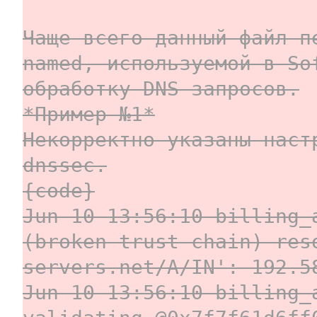
Чаще всего данный файл п
named, используемой в So
обработку DNS-запросов.
*Пример №1*
Некорректно указаны наст
dnssec.
{code}
Jun 10 13:56:10 billing_
(broken trust chain) res
servers.net/A/IN': 192.5
Jun 10 13:56:10 billing_