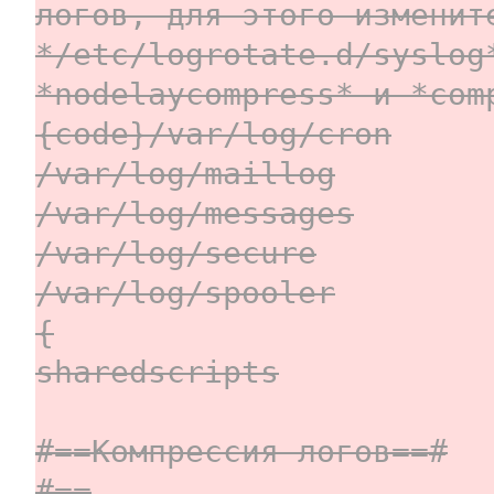
логов, для этого изменит
*/etc/logrotate.d/syslog
*nodelaycompress* и *com
{code}/var/log/cron
/var/log/maillog
/var/log/messages
/var/log/secure
/var/log/spooler
{
sharedscripts
#==Компрессия логов==#
#==