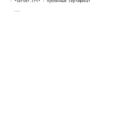
- *server.crt* - публичный сертификат
...