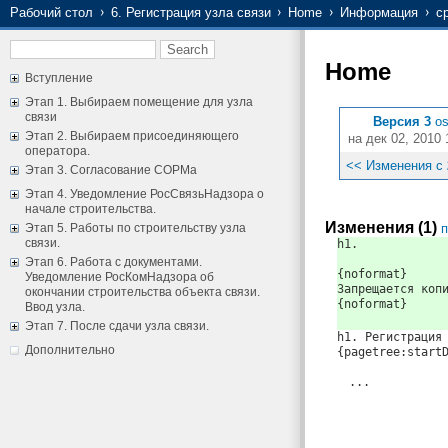
Рабочий стол
6. Регистрация узла связи
Home
Информация
с
Home
Вступление
Этап 1. Выбираем помещение для узла
связи
Версия 3
o
Этап 2. Выбираем присоединяющего
на дек 02, 2010 
оператора.
<< Изменения с
Этап 3. Согласование СОРМа
Этап 4. Уведомление РосСвязьНадзора о
начале строительства.
Изменения (1)
Этап 5. Работы по строительству узла
п
связи.
h1.
Этап 6. Работа с документами.
{noformat}
Уведомление РосКомНадзора об
Запрещается коп
окончании строительства объекта связи.
{noformat}
Ввод узла.
Этап 7. После сдачи узла связи.
h1. Регистрация
Дополнительно
{pagetree:start
...