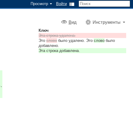
Просмотр
Войти
В
ид
Инструменты
Ключ
Эта строка удалена.
Это
слово
было удалено. Это
слово
было
добавлено.
Эта строка добавлена.
а.