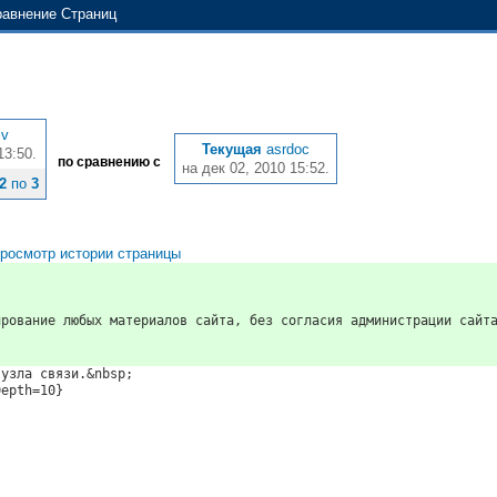
равнение Страниц
sv
Текущая
asrdoc
13:50.
по сравнению с
на дек 02, 2010 15:52.
2
по
3
росмотр истории страницы
ирование любых материалов сайта, без согласия администрации сайт
 узла связи.&nbsp;
Depth=10}