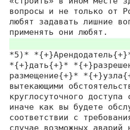
«строить» в ином месте з
вопросы и не только от Р
любят задавать лишние во
применять они любят.
*5)* *{+}Арендодатель{+}
*{+}дать{+}* *{+}разреше
размещение{+}* *{+}узла{
вытекающими обстоятельст
круглосуточного доступа 
иначе как вы будете обсл
соответствии с требовани
случае возможных аварий 