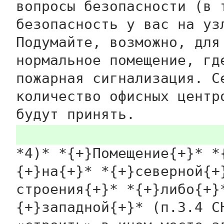
вопросы безопасности (в 
безопасность у вас на уз
Подумайте, возможно, для
нормальное помещение, гд
пожарная сигнализация. С
количество офисных центр
будут принять.
*4)* *{+}Помещение{+}* *
{+}на{+}* *{+}северной{+
строения{+}* *{+}либо{+}
{+}западной{+}* (п.3.4 С