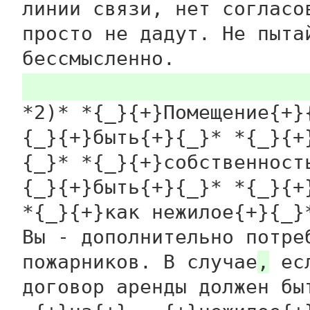
линии связи, нет согласо
просто не дадут. Не пыта
бессмысленно.
*2)* *{_}{+}Помещение{+}
{_}{+}быть{+}{_}* *{_}{+
{_}* *{_}{+}собственност
{_}{+}быть{+}{_}* *{_}{+
*{_}{+}как нежилое{+}{_}
Вы - дополнительно потре
пожарников. В
случае
,
есл
договор аренды должен бы