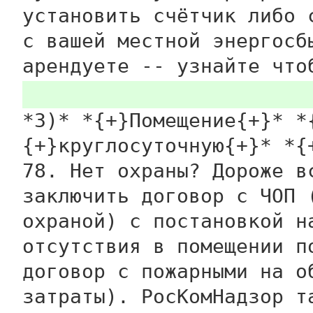
установить счётчик либо 
с вашей местной энергосб
арендуете -- узнайте что
*3)* *{+}Помещение{+}* *
{+}круглосуточную{+}* *{
78. Нет охраны? Дороже в
заключить договор с ЧОП 
охраной) с постановкой н
отсутствия в помещении п
договор с пожарными на о
затраты). РосКомНадзор т