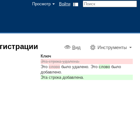
Просмотр
Войти
егистрации
В
ид
Инструменты
Ключ
Эта строка удалена.
Это
слово
было удалено. Это
слово
было
добавлено.
Эта строка добавлена.