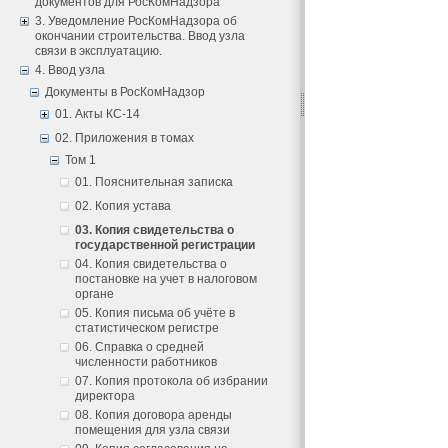
документов для РосКомНадзора
3. Уведомление РосКомНадзора об
окончании строительства. Ввод узла
связи в эксплуатацию.
4. Ввод узла
Документы в РосКомНадзор
01. Акты КС-14
02. Приложения в томах
Том 1
01. Пояснительная записка
02. Копия устава
03. Копия свидетельства о
государственной регистрации
04. Копия свидетельства о
постановке на учет в налоговом
органе
05. Копия письма об учёте в
статистическом регистре
06. Справка о средней
численности работников
07. Копия протокола об избрании
директора
08. Копия договора аренды
помещения для узла связи