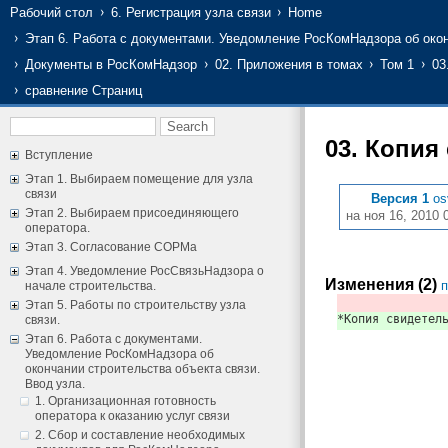
Рабочий стол
6. Регистрация узла связи
Home
Этап 6. Работа с документами. Уведомление РосКомНадзора об окон
Документы в РосКомНадзор
02. Приложения в томах
Том 1
03
сравнение Страниц
03. Копия
Вступление
Этап 1. Выбираем помещение для узла
связи
Версия 1
os
Этап 2. Выбираем присоединяющего
на ноя 16, 2010 
оператора.
Этап 3. Согласование СОРМа
Этап 4. Уведомление РосСвязьНадзора о
Изменения (2)
п
начале строительства.
Этап 5. Работы по строительству узла
*Копия свидетел
связи.
Этап 6. Работа с документами.
Уведомление РосКомНадзора об
окончании строительства объекта связи.
Ввод узла.
1. Организационная готовность
оператора к оказанию услуг связи
2. Сбор и составление необходимых