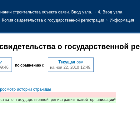
чании строительства объекта связи. Ввод узла.
4. Ввод узла
. Копия свидетельства о государственной регистрации
Информация
 свидетельства о государственной р
v
Текущая
osv
по сравнению с
09:46.
на ноя 22, 2010 12:49.
росмотр истории страницы
ьства о государственной регистрации вашей организации*