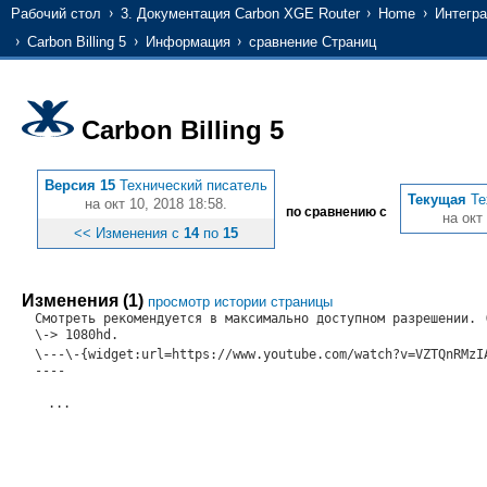
Рабочий стол
3. Документация Carbon XGE Router
Home
Интегра
Carbon Billing 5
Информация
сравнение Страниц
Carbon Billing 5
Версия 15
Технический писатель
Текущая
Те
на окт 10, 2018 18:58.
по сравнению с
на окт
<< Изменения с
14
по
15
Изменения (1)
просмотр истории страницы
Смотреть рекомендуется в максимально доступном разрешении.
\-> 1080hd.
\---\-{widget:url=https://www.youtube.com/watch?v=VZTQnRMzI
----
...