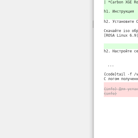
| *Carbon XGE R
h1. Инструкция
h2. Установите 
Скачайте iso об
[ROSA Linux 6.9
h2. Настройте с
...
{code}tail -f /
С логом получен
{info} Для уста
{info}