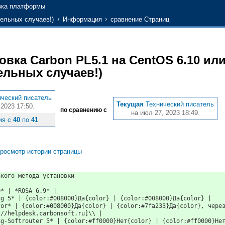
вка платформы
тельных случаев!)
Информация
сравнение Страниц
овка Carbon PL5.1 на CentOS 6.10 ил
льных случаев!)
ический писатель
Текущая
Технический писатель
 2023 17:50.
по сравнению с
на июл 27, 2023 18:49.
ия с
40
по
41
росмотр истории страницы
акого метода установки
0* | *ROSA 6.9* |
ng 5* | {color:#008000}Да{color} | {color:#008000}Да{color} |
tor* | {color:#008000}Да{color} | {color:#7fa233}Да{color}, чере
://helpdesk.carbonsoft.ru]\\ |
ng-Softrouter 5* | {color:#ff0000}Нет{color} | {color:#ff0000}Не