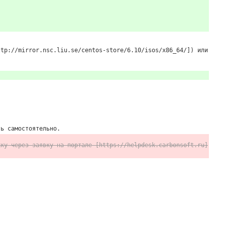
ttp://mirror.nsc.liu.se/centos-store/6.10/isos/x86_64/]) или
ть самостоятельно.
жку через заявку на портале [https://helpdesk.carbonsoft.ru]