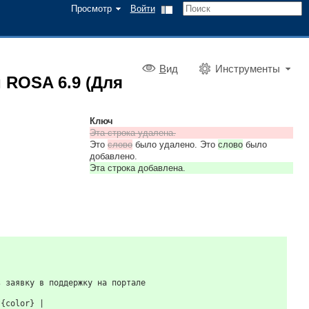
Просмотр
Войти
В
ид
Инструменты
и ROSA 6.9 (Для
Ключ
Эта строка удалена.
Это
слово
было удалено. Это
слово
было
добавлено.
Эта строка добавлена.
з заявку в поддержку на портале
т{color} |