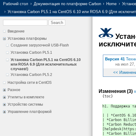
Рабочий стол
Документация по платформе Carbon
Home
Устано
Установка Carbon PL5.1 на CentOS 6.10 или ROSA 6.9 (Для исключи
Введение
Устан
Установка платформы
исключите
Создание загрузочной USB-Flash
Установка Carbon PL5.1
Версия 41
Техн
Установка Carbon PL5.1 на CentOS 6.10
на июл 27,
или ROSA 6.9 (Для исключительных
случаев!)
<< Изменен
Установка Carbon PL5.2
Настройка сети в CentOS
Разное
Изменения (3)
п
{toc}
Утилиты в комплекте
Устройство системы
h1. Поддержка т
Управление платформой
| | *CentOS 6.1
| *Carbon Billi
| *Carbon Reduc
[helpdesk|https
| *Carbon Billi