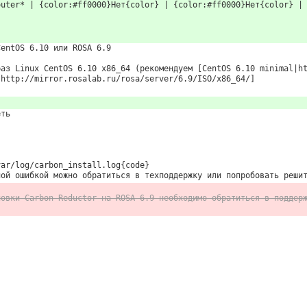
outer* | {color:#ff0000}Нет{color} | {color:#ff0000}Нет{color} |
CentOS 6.10 или ROSA 6.9
раз Linux CentOS 6.10 x86_64 (рекомендуем [CentOS 6.10 minimal|h
|http://mirror.rosalab.ru/rosa/server/6.9/ISO/x86_64/]
еть
var/log/carbon_install.log{code}
ной ошибкой можно обратиться в техподдержку или попробовать реши
новки Carbon Reductor на ROSA 6.9 необходимо обратиться в поддер