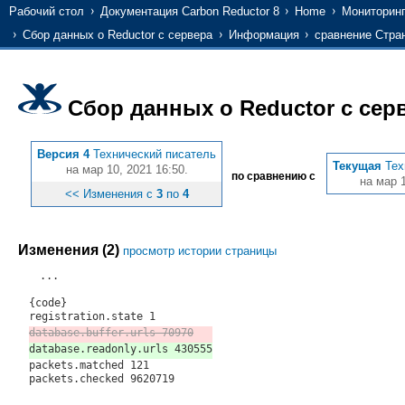
Рабочий стол
Документация Carbon Reductor 8
Home
Мониторин
Сбор данных о Reductor с сервера
Информация
сравнение Стра
Сбор данных о Reductor с сер
Версия 4
Технический писатель
Текущая
Тех
на мар 10, 2021 16:50.
по сравнению с
на мар 1
<< Изменения с
3
по
4
Изменения (2)
просмотр истории страницы
...
{code}
registration.state 1
database.buffer.urls 70970
database.readonly.urls 430555
packets.matched 121
packets.checked 9620719