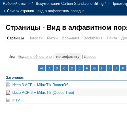
Рабочий стол
4. Документация Carbon Standalone Billing 4
Просмот
Список страниц - вид в алфавитном порядке
Страницы - Вид в алфавитном пор
Страницы
Новости
Метки
Вложения
Bookmarks
Почта
До
Вид:
Недавно обновлено
|
по алфавиту
|
Дерево
All
A
B
C
D
E
F
G
H
I
J
K
Заголовок
Ideco 3 АСР + MikroTik RouterOS
Ideco АСР 3 + MikroTik (Queue Tree)
IPTV