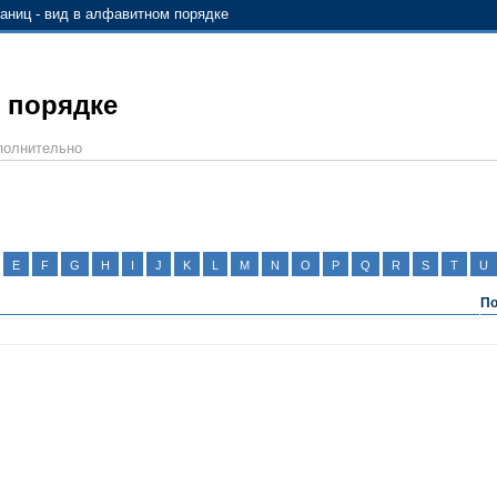
аниц - вид в алфавитном порядке
 порядке
полнительно
E
F
G
H
I
J
K
L
M
N
O
P
Q
R
S
T
U
По