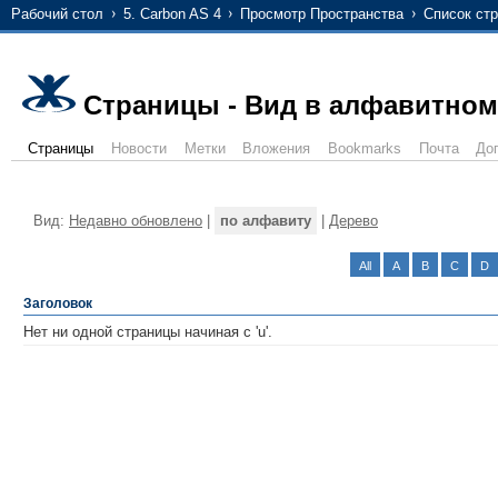
Рабочий стол
5. Carbon AS 4
Просмотр Пространства
Список стр
Страницы - Вид в алфавитном
Страницы
Новости
Метки
Вложения
Bookmarks
Почта
До
Вид:
Недавно обновлено
|
по алфавиту
|
Дерево
All
A
B
C
D
Заголовок
Нет ни одной страницы начиная с 'u'.