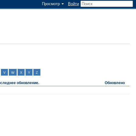
Просмотр
Войти
V
W
X
Y
Z
следнее обновление.
Обновлено