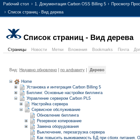
Рабочий стол
1. Документация Carbon OSS Billing 5
Просмотр Прос
Список страниц - Вид дерева
Список страниц - Вид дерева
Страницы
Новости
Метки
Вложения
Bookmarks
Почта
До
Вид:
Недавно обновлено
|
по алфавиту
|
Дерево
Home
Установка и интеграция Carbon Billing 5
Биллинг. Основные настройки биллинга
Управление сервером Carbon PL5
Настройка сервера
Сервисное обслуживание
Обновление биллинга
Резервное копирование
Замена оборудования
Выключение, перезагрузка сервера
Как повысить выживаемость БД при сбоях питания. О