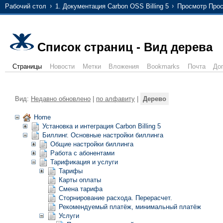
Рабочий стол
1. Документация Carbon OSS Billing 5
Просмотр Прос
Список страниц - Вид дерева
Страницы
Новости
Метки
Вложения
Bookmarks
Почта
До
Вид:
Недавно обновлено
|
по алфавиту
|
Дерево
Home
Установка и интеграция Carbon Billing 5
Биллинг. Основные настройки биллинга
Общие настройки биллинга
Работа с абонентами
Тарификация и услуги
Тарифы
Карты оплаты
Смена тарифа
Сторнирование расхода. Перерасчет.
Рекомендуемый платёж, минимальный платёж
Услуги