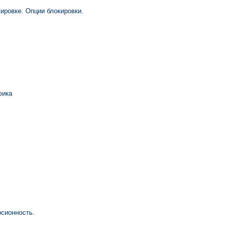
ировке. Опции блокировки.
фика
рсионность.