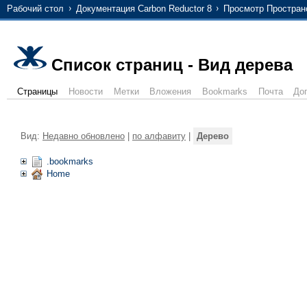
Рабочий стол
Документация Carbon Reductor 8
Просмотр Простран
Список страниц - Вид дерева
Страницы
Новости
Метки
Вложения
Bookmarks
Почта
До
Вид:
Недавно обновлено
|
по алфавиту
|
Дерево
.bookmarks
Home