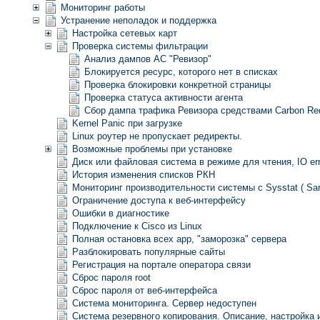
Мониторинг работы
Устранение неполадок и поддержка
Настройка сетевых карт
Проверка системы фильтрации
Анализ дампов АС "Ревизор"
Блокируется ресурс, которого нет в списках
Проверка блокировки конкретной страницы
Проверка статуса активности агента
Сбор дампа трафика Ревизора средствами Carbon Red
Kernel Panic при загрузке
Linux роутер не пропускает редиректы.
Возможные проблемы при установке
Диск или файловая система в режиме для чтения, IO erro
История изменения списков РКН
Мониторинг производительности системы с Sysstat ( Sar
Ограничение доступа к веб-интерфейсу
Ошибки в диагностике
Подключение к Cisco из Linux
Полная остановка всех app, "заморозка" сервера
Разблокировать популярные сайты
Регистрация на портале оператора связи
Сброс пароля root
Сброс пароля от веб-интерфейса
Система мониторинга. Сервер недоступен
Система резервного копирования. Описание, настройка 