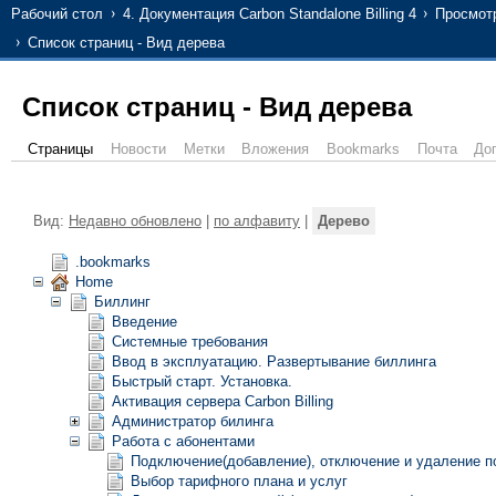
Рабочий стол
4. Документация Carbon Standalone Billing 4
Просмот
Список страниц - Вид дерева
Список страниц - Вид дерева
Страницы
Новости
Метки
Вложения
Bookmarks
Почта
До
Вид:
Недавно обновлено
|
по алфавиту
|
Дерево
.bookmarks
Home
Биллинг
Введение
Системные требования
Ввод в эксплуатацию. Развертывание биллинга
Быстрый старт. Установка.
Активация сервера Carbon Billing
Администратор билинга
Работа с абонентами
Подключение(добавление), отключение и удаление п
Выбор тарифного плана и услуг