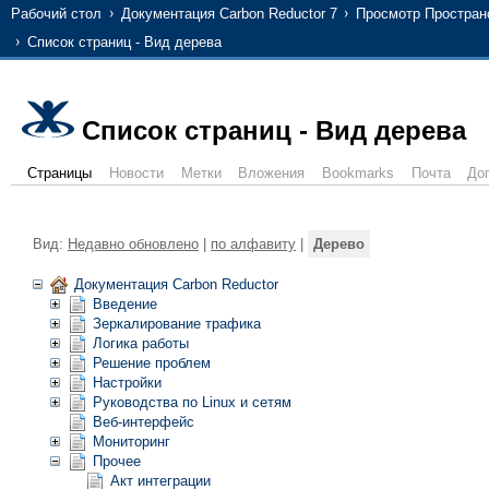
Рабочий стол
Документация Carbon Reductor 7
Просмотр Простран
Список страниц - Вид дерева
Список страниц - Вид дерева
Страницы
Новости
Метки
Вложения
Bookmarks
Почта
До
Вид:
Недавно обновлено
|
по алфавиту
|
Дерево
Документация Carbon Reductor
Введение
Зеркалирование трафика
Логика работы
Решение проблем
Настройки
Руководства по Linux и сетям
Веб-интерфейс
Мониторинг
Прочее
Акт интеграции