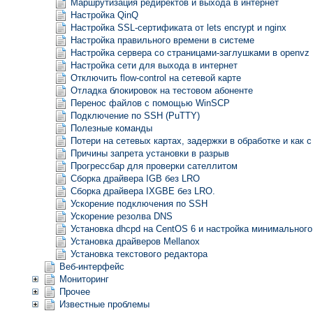
Маршрутизация редиректов и выхода в интернет
Настройка QinQ
Настройка SSL-сертификата от lets encrypt и nginx
Настройка правильного времени в системе
Настройка сервера со страницами-заглушками в openvz
Настройка сети для выхода в интернет
Отключить flow-control на сетевой карте
Отладка блокировок на тестовом абоненте
Перенос файлов с помощью WinSCP
Подключение по SSH (PuTTY)
Полезные команды
Потери на сетевых картах, задержки в обработке и как 
Причины запрета установки в разрыв
Прогрессбар для проверки сателлитом
Сборка драйвера IGB без LRO
Сборка драйвера IXGBE без LRO.
Ускорение подключения по SSH
Ускорение резолва DNS
Установка dhcpd на CentOS 6 и настройка минимального
Установка драйверов Mellanox
Установка текстового редактора
Веб-интерфейс
Мониторинг
Прочее
Известные проблемы