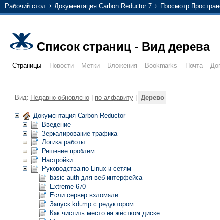
Рабочий стол
Документация Carbon Reductor 7
Просмотр Простран
Список страниц - Вид дерева
Страницы
Новости
Метки
Вложения
Bookmarks
Почта
До
Вид:
Недавно обновлено
|
по алфавиту
|
Дерево
Документация Carbon Reductor
Введение
Зеркалирование трафика
Логика работы
Решение проблем
Настройки
Руководства по Linux и сетям
basic auth для веб-интерфейса
Extreme 670
Если сервер взломали
Запуск kdump с редуктором
Как чистить место на жёстком диске