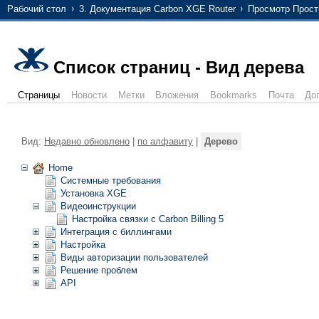
Рабочий стол
3. Документация Carbon XGE Router
Просмотр Прост
Список страниц - Вид дерева
Страницы
Новости
Метки
Вложения
Bookmarks
Почта
До
Вид:
Недавно обновлено
|
по алфавиту
|
Дерево
Home
Системные требования
Установка XGE
Видеоинструкции
Настройка связки с Carbon Billing 5
Интеграция с биллингами
Настройка
Виды авторизации пользователей
Решение проблем
API