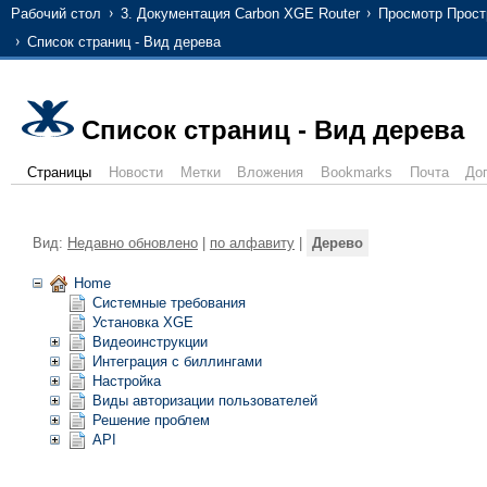
Рабочий стол
3. Документация Carbon XGE Router
Просмотр Прост
Список страниц - Вид дерева
Список страниц - Вид дерева
Страницы
Новости
Метки
Вложения
Bookmarks
Почта
До
Вид:
Недавно обновлено
|
по алфавиту
|
Дерево
Home
Системные требования
Установка XGE
Видеоинструкции
Интеграция с биллингами
Настройка
Виды авторизации пользователей
Решение проблем
API