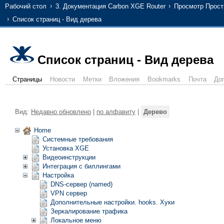
Рабочий стол
3. Документация Carbon XGE Router
Просмотр Прост
Список страниц - Вид дерева
Список страниц - Вид дерева
Страницы
Новости
Метки
Вложения
Bookmarks
Почта
До
Вид:
Недавно обновлено
|
по алфавиту
|
Дерево
Home
Системные требования
Установка XGE
Видеоинструкции
Интеграция с биллингами
Настройка
DNS-сервер (named)
VPN сервер
Дополнительные настройки. hooks. Хуки
Зеркалирование трафика
Локальное меню