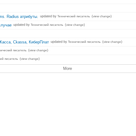
s. Radius атрибуты.
updated by
(
)
Технический писатель
view change
 случае
updated by
(
)
Технический писатель
view change
Касса, Ckassa, КиберПлат
updated by
(
)
Технический писатель
view change
(
)
нический писатель
view change
(
)
кий писатель
view change
More