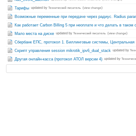
Тарифы
updated by
(
)
Технический писатель
view change
Возможные переменные при передаче через радиус. Radius param
Как работает Carbon Billing 5 при неоплате и что делать в таком
Мало места на диске
updated by
(
)
Технический писатель
view change
Сбербанк ЕПС, протокол 1. Биллинговые системы, Центральная 
Скрипт управления session mikrotik_ipv6_dual_stack
updated by
Тех
Другая онлайн-касса (протокол АТОЛ версии 4)
updated by
Техничес