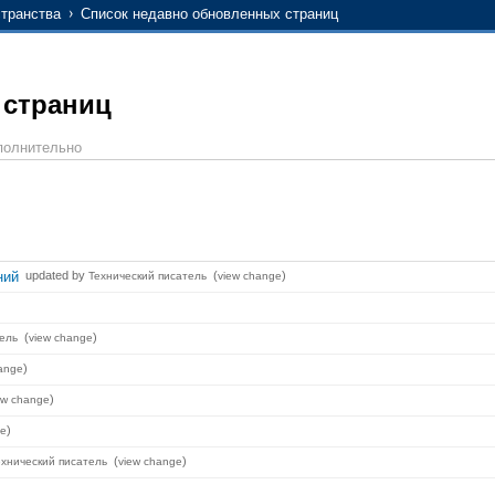
транства
Список недавно обновленных страниц
 страниц
полнительно
ний
updated by
(
)
Технический писатель
view change
)
(
)
ель
view change
)
ange
)
ew change
)
ge
(
)
ехнический писатель
view change