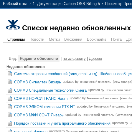
Рабочий стол
1. Документация Carbon OSS Billing 5
Просмотр Прос
Список недавно обновленных
Страницы
Новости
Метки
Вложения
Bookmarks
Почта
До
Вид:
Недавно обновлено
|
по алфавиту
|
Дерево
Недавно обновлено
Система отправки сообщений (sms,email и тд). Шаблоны сообще
СОРМ3 Сигналтек Визирь
updated by
(
Технический писатель
view change
СОРМ3 Специальные технологии Омега
updated by
Технический писат
СОРМ3 НОРСИ-ТРАНС Яхонт
updated by
(
Технический писатель
view ch
СОРМ3 ЭЛКОМ компании РТК НТ
updated by
(
Технический писатель
vi
СОРМ3 МФИ СОФТ Январь
updated by
(
Технический писатель
view chan
Порядок поставки и учета программного обеспечения
updated by
Т
nas_event_daemon
updated by
(
)
Технический писатель
view change