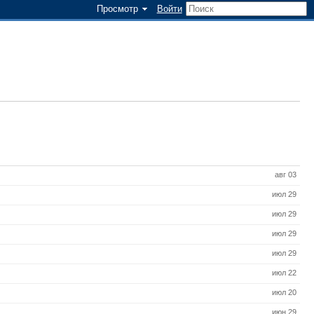
Просмотр
Войти
авг 03
июл 29
июл 29
июл 29
июл 29
июл 22
июл 20
июн 29