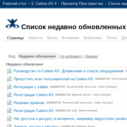
Рабочий стол
5. Carbon AS 4
Просмотр Пространства
Список не
Список недавно обновленных
Страницы
Новости
Метки
Вложения
Bookmarks
Почта
До
Вид:
Недавно обновлено
|
по алфавиту
|
Дерево
Недавно обновлено
Руководство по Carbon AS. Добавление в список оборудования
u
Пропустить всех пользователей на Carbon AS
updated by
Технически
Интеграция с zabbix
updated by
(
)
Технический писатель
view change
Регистрация Carbon AS
updated by
(
)
Шевнин Игнат
view change
Решение проблем
updated by
(
)
Технический писатель
view change
Регистрация Carbon AS
updated by
(
)
oleg
view change
Нет доступа к ресурсу в интернете, например недоступен yandex
Закрыть доступ к ресурсу
created by
Шевнин Игнат