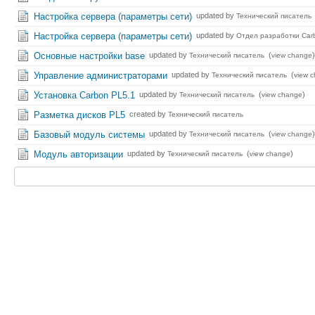
Настройка сервера (параметры сети)
updated by
Технический писатель
Настройка сервера (параметры сети)
updated by
Отдел разработки Carb
Основные настройки base
updated by
(
)
Технический писатель
view change
Управление администраторами
updated by
(
Технический писатель
view 
Установка Carbon PL5.1
updated by
(
)
Технический писатель
view change
Разметка дисков PL5
created by
Технический писатель
Базовый модуль системы
updated by
(
)
Технический писатель
view change
Модуль авторизации
updated by
(
)
Технический писатель
view change