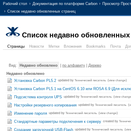
Рабочий стол
Документация по платформе Carbon
Просмотр Прос
Список недавно обновленных страниц
Список недавно обновленных
Страницы
Новости
Метки
Вложения
Bookmarks
Почта
До
Вид:
Недавно обновлено
|
по алфавиту
|
Дерево
Недавно обновлено
Установка Carbon PL5.2
updated by
(
)
Технический писатель
view change
Установка Carbon PL5.1 на CentOS 6.10 или ROSA 6.9 (Для искл
Подсистема контроля UPS
updated by
(
Технический писатель
view chang
Настройки резервного копирования
updated by
(
Технический писатель
v
Изменение пароля
updated by
(
)
Технический писатель
view change
Стандартные параметры подключения к серверу
created by
Техниче
Создание загрузочной USB-Flash
updated by
(
Технический писатель
vie