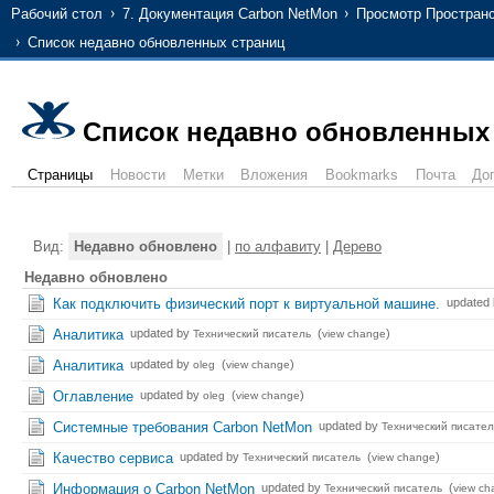
Рабочий стол
7. Документация Carbon NetMon
Просмотр Простран
Список недавно обновленных страниц
Список недавно обновленных
Страницы
Новости
Метки
Вложения
Bookmarks
Почта
До
Вид:
Недавно обновлено
|
по алфавиту
|
Дерево
Недавно обновлено
Как подключить физический порт к виртуальной машине.
updated
Аналитика
updated by
(
)
Технический писатель
view change
Аналитика
updated by
(
)
oleg
view change
Оглавление
updated by
(
)
oleg
view change
Системные требования Carbon NetMon
updated by
Технический писател
Качество сервиса
updated by
(
)
Технический писатель
view change
Информация о Carbon NetMon
updated by
(
Технический писатель
view ch