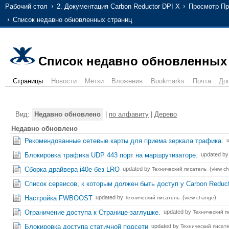
Рабочий стол
2. Документация Carbon Reductor DPI X
Просмотр Пр
Список недавно обновленных страниц
Список недавно обновленных
Страницы
Новости
Метки
Вложения
Bookmarks
Почта
До
Вид:
Недавно обновлено
|
по алфавиту
|
Дерево
Недавно обновлено
Рекомендованные сетевые карты для приема зеркала трафика.
Блокировка трафика UDP 443 порт на маршрутизаторе.
updated b
Сборка драйвера i40e без LRO
updated by
(
Технический писатель
view c
Список сервисов, к которым должен быть доступ у Carbon Reduc
Настройка FWBOOST
updated by
(
)
Технический писатель
view change
Ограничение доступа к Странице-заглушке.
updated by
Технический п
Блокировка доступа статичной подсети
updated by
Технический писат