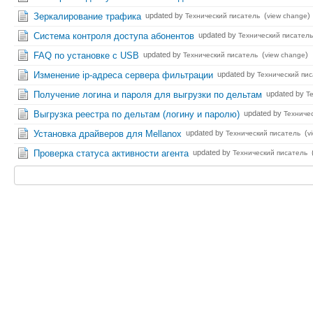
Зеркалирование трафика
updated by
(
)
Технический писатель
view change
Система контроля доступа абонентов
updated by
Технический писатель
FAQ по установке с USB
updated by
(
)
Технический писатель
view change
Изменение ip-адреса сервера фильтрации
updated by
Технический пи
Получение логина и пароля для выгрузки по дельтам
updated by
Т
Выгрузка реестра по дельтам (логину и паролю)
updated by
Техниче
Установка драйверов для Mellanox
updated by
(
Технический писатель
v
Проверка статуса активности агента
updated by
Технический писатель